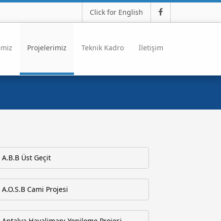
Click for English
imiz
Projelerimiz
Teknik Kadro
İletişim
A.B.B Üst Geçit
A.O.S.B Cami Projesi
Antalya Havalimanı Yenileme Projesi